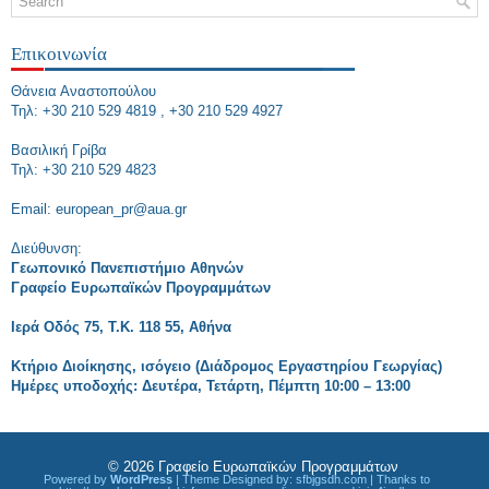
Επικοινωνία
Θάνεια Αναστοπούλου
Τηλ: +30 210 529 4819 , +30 210 529 4927
Bασιλική Γρίβα
Τηλ: +30 210 529 4823
Εmail: european_pr@aua.gr
Διεύθυνση:
Γεωπονικό Πανεπιστήμιο Αθηνών
Γραφείο Ευρωπαϊκών Προγραμμάτων
Ιερά Οδός 75, Τ.Κ. 118 55, Αθήνα
Κτήριο Διοίκησης, ισόγειο (Διάδρομος Εργαστηρίου Γεωργίας)
Ημέρες υποδοχής: Δευτέρα, Τετάρτη, Πέμπτη 10:00 – 13:00
© 2026
Γραφείο Ευρωπαϊκών Προγραμμάτων
Powered by
WordPress
| Theme Designed by:
sfbjgsdh.com
| Thanks to