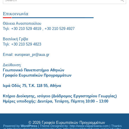
Επικοινωνία
Θάνεια Αναστοπούλου
Τηλ: +30 210 529 4819 , +30 210 529 4927
Bασιλική Γρίβα
Τηλ: +30 210 529 4823
Εmail: european_pr@aua.gr
Διεύθυνση:
Γεωπονικό Πανεπιστήμιο Αθηνών
Γραφείο Ευρωπαϊκών Προγραμμάτων
Ιερά Οδός 75, Τ.Κ. 118 55, Αθήνα
Κτήριο Διοίκησης, ισόγειο (Διάδρομος Εργαστηρίου Γεωργίας)
Ημέρες υποδοχής: Δευτέρα, Τετάρτη, Πέμπτη 10:00 – 13:00
© 2026
Γραφείο Ευρωπαϊκών Προγραμμάτων
Powered by
WordPress
| Theme Designed by:
http://www.viaparisiana.com
| Thanks
to
http://www.chocolateleavesjewelry.com
,
http://www.r43dsxlr4i.com
and
ici r4i sdhc