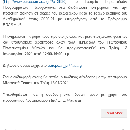
(
http://www.european.aua.gr/?p=3830
), το Γραφείο Ευρωπαϊκών
Προγραμμάτων διοργανώνει νέα διαδικτυακή ενημέρωση για την
πρακτική άσκηση σε φορείς του εξωτερικού κατά το εαρινό εξάμηνο του
Ακαδημαϊκού έτους 2020-21 με επιχορήγηση από το Πρόγραμμα
ERASMUS+.
Η ενημέρωση αφορά τους προπτυχιακούς και μεταπτυχιακούς φοιτητές
και υποψήφιους διδάκτορες όλων των Τμημάτων του Γεωπονικού
Πανεπιστημίου Αθηνών και θα πραγματοποιηθεί την
Τρίτη 12
Ιανουαρίου 2021
από 12:00-14:00 μ.μ.
Δηλώσεις συμμετοχής στο
european_pr@aua.gr
Στους ενδιαφερόμενους θα σταλεί ο κωδικός σύνδεσης με την πλατφόρμα
Microsoft
Teams
την Τρίτη 12/01/2021.
Υπενθυμίζεται ότι η σύνδεση είναι δυνατή μόνο με χρήση του
προσωπικού λογαριασμού
stud
……..@
aua
.
gr
Read More