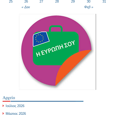
25
26
27
28
29
30
31
« Δεκ
Φεβ »
Αρχείο
Ιούλιος 2026
Μάρτιος 2026