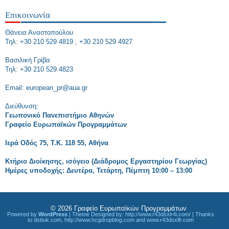
Επικοινωνία
Θάνεια Αναστοπούλου
Τηλ: +30 210 529 4819 , +30 210 529 4927
Bασιλική Γρίβα
Τηλ: +30 210 529 4823
Εmail: european_pr@aua.gr
Διεύθυνση:
Γεωπονικό Πανεπιστήμιο Αθηνών
Γραφείο Ευρωπαϊκών Προγραμμάτων
Ιερά Οδός 75, Τ.Κ. 118 55, Αθήνα
Κτήριο Διοίκησης, ισόγειο (Διάδρομος Εργαστηρίου Γεωργίας)
Ημέρες υποδοχής: Δευτέρα, Τετάρτη, Πέμπτη 10:00 – 13:00
© 2026
Γραφείο Ευρωπαϊκών Προγραμμάτων
Powered by
WordPress
| Theme Designed by:
http://www.r43dsxlr4i.com/
| Thanks
to
dsttuk.com
,
http://www.hcgdropblog.com
and
www.r43dsxlfr.com