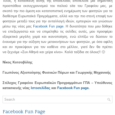
Τέλος, η κατασκευή αυτής της ιστοσελίδας αποτέλεσε μία σημαντική
προσπάθεια εκσυγχρονισμού του παλιού site του Γραφείου μας, με
σκοπό την πιο άμεση και κατατοπιστική ενημέρωση των φοιτητών για τα
διαθέσιμα Ευρωπαϊκά Προγράμματα, αλλά και την πιο στενή επαφή των
φοιτητών μεταξύ τους για την ανταλλαγή ιδεών, εμπειριών και γνώσεων
μέσω της νέας μας
Facebook Fun page
. Η δυνατότητα που μου δόθηκε
να επεξεργαστώ και να επιμεληθώ τις σελίδες αυτές, μου προσφέρει
εξαιρετικά μεγάλη χαρά και ικανοποίηση, ενώ ελπίζω να δώσουν το
έναυσμα για την αύξηση των μετακινήσεων των φοιτητών, με όσα οφέλη
και αν προκύψουν για τον καθένα στο μέλλον, γιατί δεν θα πρέπει
να ξεχνάμε «Συν Αθηνά και χείρα κίνει». Καλά ταξίδια σε όλους!! 🙂
Νίκος Κοτσοβόλης
Γεωπόνος Αξιοποίησης Φυσικών Πόρων και Γεωργικής Μηχανικής
Στέλεχος Γραφείου Ευρωπαϊκών Προγραμμάτων ΓΠΑ – Υπεύθυνος
κατασκευής νέας
Ιστοσελίδας
και
Facebook Fun page
.
Facebook Fun Page