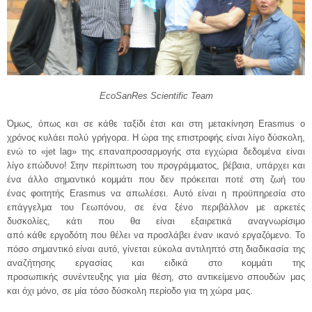
EcoSanRes Scientific Team
Όμως, όπως και σε κάθε ταξίδι έτσι και στη μετακίνηση Erasmus o
χρόνος κυλάει πολύ γρήγορα. Η ώρα της επιστροφής είναι λίγο δύσκολη,
ενώ το «jet lag» της επαναπροσαρμογής στα εγχώρια δεδομένα είναι
λίγο επώδυνο! Στην περίπτωση του προγράμματος, βέβαια, υπάρχει και
ένα άλλο σημαντικό κομμάτι που δεν πρόκειται ποτέ στη ζωή του
ένας φοιτητής Erasmus να απωλέσει. Αυτό είναι η προϋπηρεσία στο
επάγγελμα του Γεωπόνου, σε ένα ξένο περιβάλλον με αρκετές
δυσκολίες, κάτι που θα είναι εξαιρετικά αναγνωρίσιμο
από κάθε εργοδότη που θέλει να προσλάβει έναν ικανό εργαζόμενο. Το
πόσο σημαντικό είναι αυτό, γίνεται εύκολα αντιληπτό στη διαδικασία της
αναζήτησης εργασίας και ειδικά στο κομμάτι της
προσωπικής συνέντευξης για μία θέση, στο αντικείμενο σπουδών μας
και όχι μόνο, σε μία τόσο δύσκολη περίοδο για τη χώρα μας.